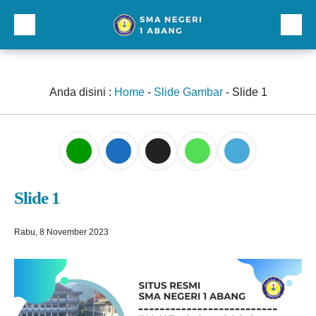
Beranda
Profil
Anda disini :
Home
-
Slide Gambar
-
Slide 1
Direktori
Galeri
Kurikulum dan Kesiswaan
Slide 1
Sarana Prasarana
Lainnnya
Rabu, 8 November 2023