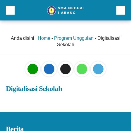
Beranda
Profil
Anda disini :
Home
-
Program Unggulan
-
Digitalisasi
Sekolah
Direktori
Galeri
Kurikulum dan Kesiswaan
Sarana Prasarana
Digitalisasi Sekolah
Lainnnya
Berita