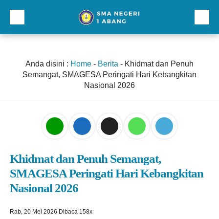
Beranda
Profil
Anda disini :
Home
-
Berita
-
Khidmat dan Penuh
Semangat, SMAGESA Peringati Hari Kebangkitan
Direktori
Nasional 2026
Galeri
Kurikulum dan Kesiswaan
Sarana Prasarana
Khidmat dan Penuh Semangat,
Lainnnya
SMAGESA Peringati Hari Kebangkitan
Nasional 2026
Rab, 20 Mei 2026
Dibaca 158x