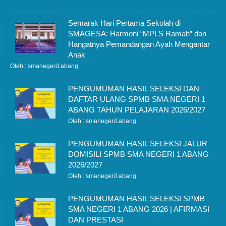
Semarak Hari Pertama Sekolah di
SMAGESA: Harmoni “MPLS Ramah” dan
Hangatnya Pemandangan Ayah Mengantar
Anak
Oleh : smanegeri1abang
PENGUMUMAN HASIL SELEKSI DAN
DAFTAR ULANG SPMB SMA NEGERI 1
ABANG TAHUN PELAJARAN 2026/2027
Oleh : smanegeri1abang
PENGUMUMAN HASIL SELEKSI JALUR
DOMISILI SPMB SMA NEGERI 1 ABANG
2026/2027
Oleh : smanegeri1abang
PENGUMUMAN HASIL SELEKSI SPMB
SMA NEGERI 1 ABANG 2026 | AFIRMASI
DAN PRESTASI