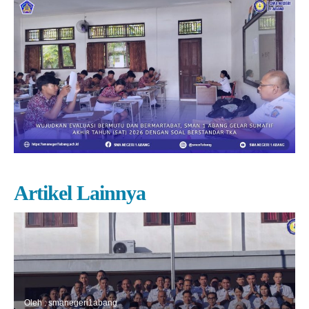
Artikel Lainnya
Oleh : smanegeri1abang