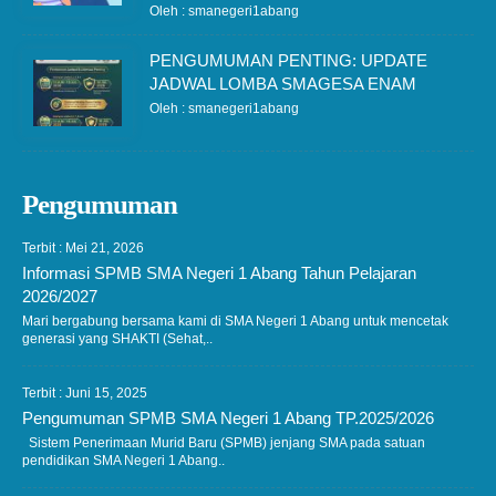
Oleh : smanegeri1abang
PENGUMUMAN PENTING: UPDATE
JADWAL LOMBA SMAGESA ENAM
Oleh : smanegeri1abang
Pengumuman
Terbit : Mei 21, 2026
Informasi SPMB SMA Negeri 1 Abang Tahun Pelajaran
2026/2027
Mari bergabung bersama kami di SMA Negeri 1 Abang untuk mencetak
generasi yang SHAKTI (Sehat,..
Terbit : Juni 15, 2025
Pengumuman SPMB SMA Negeri 1 Abang TP.2025/2026
Sistem Penerimaan Murid Baru (SPMB) jenjang SMA pada satuan
pendidikan SMA Negeri 1 Abang..