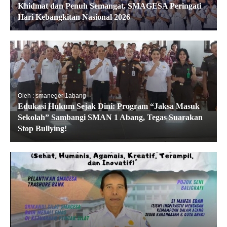
Khidmat dan Penuh Semangat, SMAGESA Peringati
Hari Kebangkitan Nasional 2026
Oleh : smanegeri1abang
Edukasi Hukum Sejak Dini: Program “Jaksa Masuk
Sekolah” Sambangi SMAN 1 Abang, Tegas Suarakan
Stop Bullying!