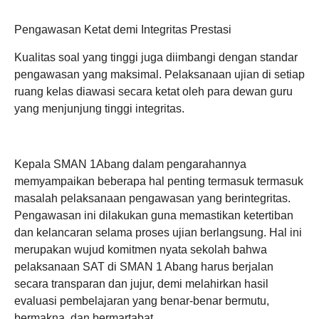
Pengawasan Ketat demi Integritas Prestasi
Kualitas soal yang tinggi juga diimbangi dengan standar
pengawasan yang maksimal. Pelaksanaan ujian di setiap
ruang kelas diawasi secara ketat oleh para dewan guru
yang menjunjung tinggi integritas.
Kepala SMAN 1Abang dalam pengarahannya
memyampaikan beberapa hal penting termasuk termasuk
masalah pelaksanaan pengawasan yang berintegritas.
Pengawasan ini dilakukan guna memastikan ketertiban
dan kelancaran selama proses ujian berlangsung. Hal ini
merupakan wujud komitmen nyata sekolah bahwa
pelaksanaan SAT di SMAN 1 Abang harus berjalan
secara transparan dan jujur, demi melahirkan hasil
evaluasi pembelajaran yang benar-benar bermutu,
bermakna, dan bermartabat.