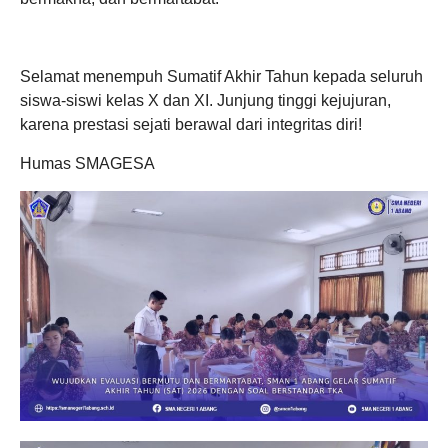
Selamat menempuh Sumatif Akhir Tahun kepada seluruh
siswa-siswi kelas X dan XI. Junjung tinggi kejujuran,
karena prestasi sejati berawal dari integritas diri!
Humas SMAGESA