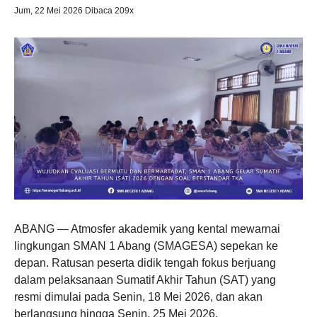
Jum, 22 Mei 2026
Dibaca 209x
ABANG — Atmosfer akademik yang kental mewarnai
lingkungan SMAN 1 Abang (SMAGESA) sepekan ke
depan. Ratusan peserta didik tengah fokus berjuang
dalam pelaksanaan Sumatif Akhir Tahun (SAT) yang
resmi dimulai pada Senin, 18 Mei 2026, dan akan
berlangsung hingga Senin, 25 Mei 2026.