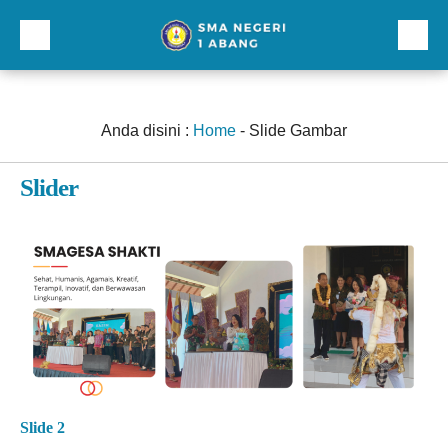
Beranda
Profil
Anda disini :
Home
-
Slide Gambar
Direktori
Slider
Galeri
Kurikulum dan Kesiswaan
Sarana Prasarana
Lainnnya
Slide 2