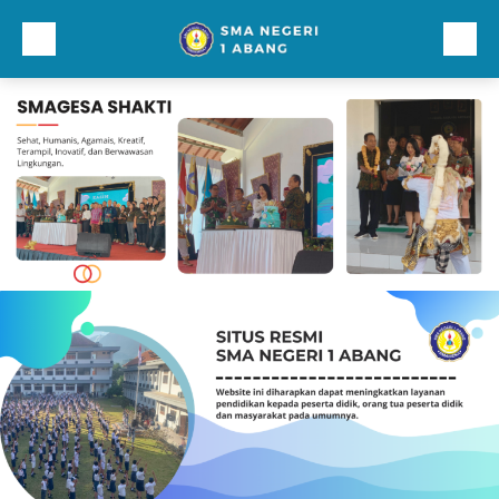
Beranda
Profil
Direktori
Galeri
Kurikulum dan Kesiswaan
Sarana Prasarana
Lainnnya