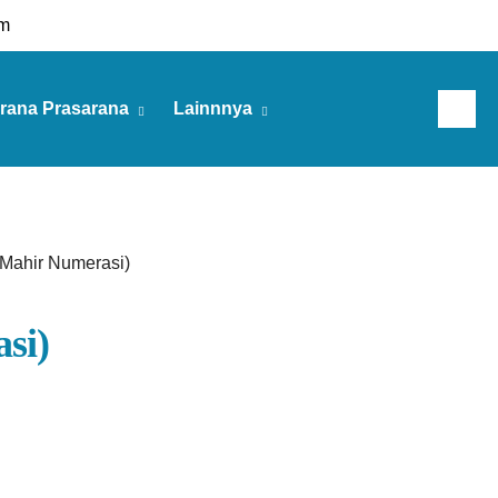
m
rana Prasarana
Lainnnya
Minggu, 09 Agu 2026
 Mahir Numerasi)
si)