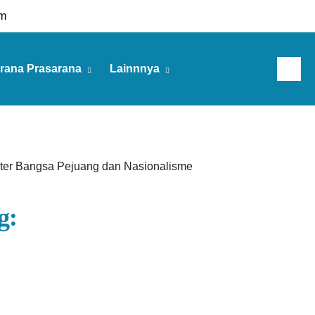
m
rana Prasarana
Lainnnya
Kamis, 06 Agu 2026
er Bangsa Pejuang dan Nasionalisme
g: