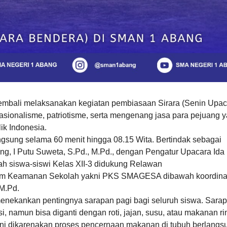
mbali melaksanakan kegiatan pembiasaan Sirara (Senin Upac
sionalisme, patriotisme, serta mengenang jasa para pejuang 
k Indonesia.
ngsung selama 60 menit hingga 08.15 Wita. Bertindak sebagai
, I Putu Suweta, S.Pd., M.Pd., dengan Pengatur Upacara Ida
ah siswa-siswi Kelas XII-3 didukung Relawan
im Keamanan Sekolah yakni PKS SMAGESA dibawah koordina
M.Pd.
nekankan pentingnya sarapan pagi bagi seluruh siswa. Sarap
si, namun bisa diganti dengan roti, jajan, susu, atau makanan r
ini dikarenakan proses pencernaan makanan di tubuh berlangs