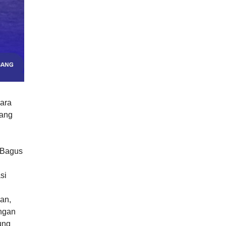
ara
yang
 Bagus
si
an,
ingan
ung