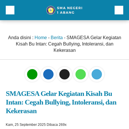
Beranda
Profil
Anda disini :
Home
-
Berita
-
SMAGESA Gelar Kegiatan
Kisah Bu Intan: Cegah Bullying, Intoleransi, dan
Direktori
Kekerasan
Galeri
Kurikulum dan Kesiswaan
Sarana Prasarana
SMAGESA Gelar Kegiatan Kisah Bu
Lainnnya
Intan: Cegah Bullying, Intoleransi, dan
Kekerasan
Kam, 25 September 2025
Dibaca 269x