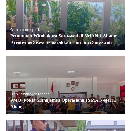
Oleh : smanegeri1abang
Penutupan Wimbakara Saraswati di SMAN 1 Abang:
Kreativitas Siswa Semarakkan Hari Suci Saraswati
Oleh : smanegeri1abang
PMO (Pokja Manajemen Operasional) SMA Negeri 1
Abang