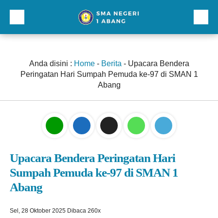
Beranda
Profil
Anda disini :
Home
-
Berita
-
Upacara Bendera
Peringatan Hari Sumpah Pemuda ke-97 di SMAN 1
Direktori
Abang
Galeri
Kurikulum dan Kesiswaan
Sarana Prasarana
Upacara Bendera Peringatan Hari
Lainnnya
Sumpah Pemuda ke-97 di SMAN 1
Abang
Sel, 28 Oktober 2025
Dibaca 260x