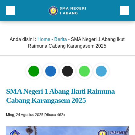
Beranda
Profil
Anda disini :
Home
-
Berita
-
SMA Negeri 1 Abang Ikuti
Raimuna Cabang Karangasem 2025
Direktori
Galeri
Kurikulum dan Kesiswaan
Sarana Prasarana
SMA Negeri 1 Abang Ikuti Raimuna
Cabang Karangasem 2025
Lainnnya
Ming, 24 Agustus 2025
Dibaca 462x