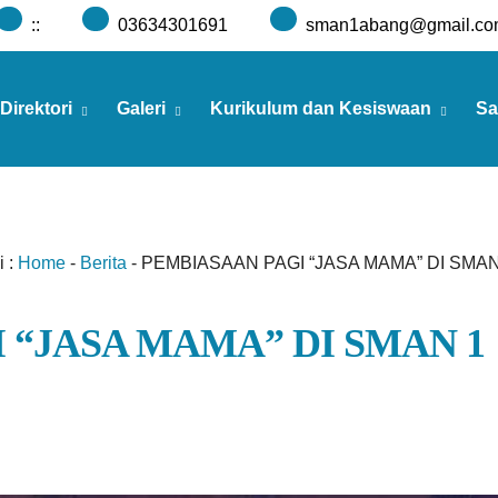
:
:
03634301691
sman1abang@gmail.co
Direktori
Galeri
Kurikulum dan Kesiswaan
Sa
 :
Home
-
Berita
-
PEMBIASAAN PAGI “JASA MAMA” DI SMA
 “JASA MAMA” DI SMAN 1