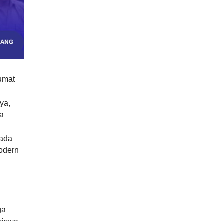
umat
ya,
ia
pada
Modern
ga