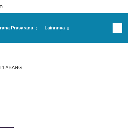
m
rana Prasarana
Lainnnya
Jumat, 07 Agu 2026
N 1 ABANG