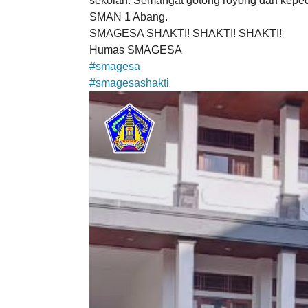
sekolah. Semangat gotong royong dan kepedu
SMAN 1 Abang.
SMAGESA SHAKTI! SHAKTI! SHAKTI!
Humas SMAGESA
#smagesa
#smagesashakti