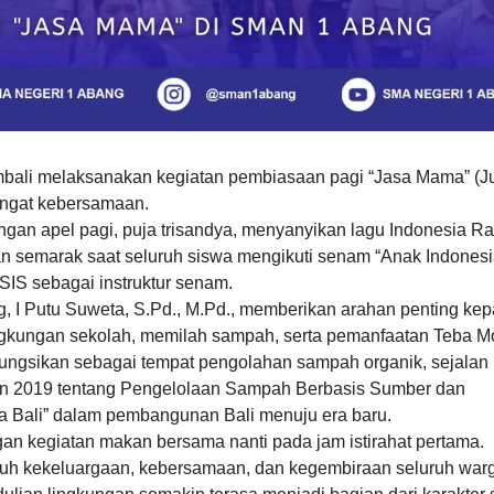
bali melaksanakan kegiatan pembiasaan pagi “Jasa Mama” (J
ngat kebersamaan.
engan apel pagi, puja trisandya, menyanyikan lagu Indonesia Ra
an semarak saat seluruh siswa mengikuti senam “Anak Indones
IS sebagai instruktur senam.
I Putu Suweta, S.Pd., M.Pd., memberikan arahan penting ke
lingkungan sekolah, memilah sampah, serta pemanfaatan Teba 
ifungsikan sebagai tempat pengolahan sampah organik, sejalan
un 2019 tentang Pengelolaan Sampah Berbasis Sumber dan
a Bali” dalam pembangunan Bali menuju era baru.
an kegiatan makan bersama nanti pada jam istirahat pertama.
nuh kekeluargaan, kebersamaan, dan kegembiraan seluruh war