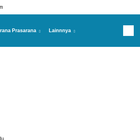
m
rana Prasarana
Lainnnya
Jumat, 07 Agu 2026
du