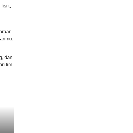
isik,
uaraan
uanmu.
g, dan
ri tim