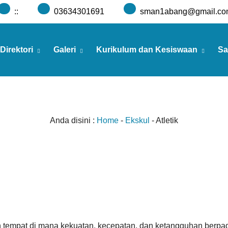
:
:
03634301691
sman1abang@gmail.co
Direktori
Galeri
Kurikulum dan Kesiswaan
Sa
Anda disini :
Home
-
Ekskul
-
Atletik
h tempat di mana kekuatan, kecepatan, dan ketangguhan berpa