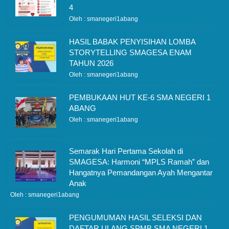
4
Oleh : smanegeri1abang
HASIL BABAK PENYISIHAN LOMBA
STORYTELLING SMAGESA ENAM
TAHUN 2026
Oleh : smanegeri1abang
PEMBUKAAN HUT KE-6 SMA NEGERI 1
ABANG
Oleh : smanegeri1abang
Semarak Hari Pertama Sekolah di
SMAGESA: Harmoni “MPLS Ramah” dan
Hangatnya Pemandangan Ayah Mengantar
Anak
Oleh : smanegeri1abang
PENGUMUMAN HASIL SELEKSI DAN
DAFTAR ULANG SPMB SMA NEGERI 1