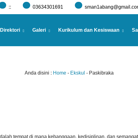
:
:
03634301691
sman1abang@gmail.co
Direktori
Galeri
Kurikulum dan Kesiswaan
Sa
Anda disini :
Home
-
Ekskul
-
Paskibraka
dalah tempat di mana kebanggaan, kedisiplinan, dan semangat