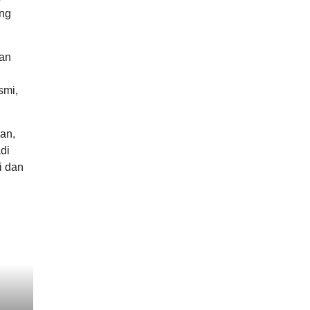
ang
lan
smi,
an,
di
i dan