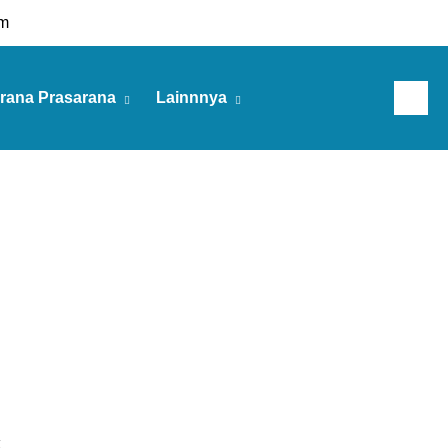
m
rana Prasarana
Lainnnya
Sabtu, 08 Agu 2026