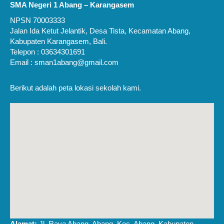
SMA Negeri 1 Abang – Karangasem
NPSN 70003333
Jalan Ida Ketut Jelantik, Desa Tista, Kecamatan Abang,
Kabupaten Karangasem, Bali.
Telepon : 03634301691
Email : sman1abang@gmail.com
Berikut adalah peta lokasi sekolah kami.
Alamat:
Jl. Raya Abang, Abang, Kec. Abang, Kabupaten