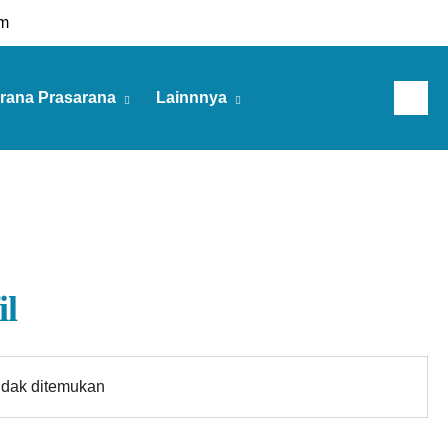
m
rana Prasarana
Lainnnya
Jumat, 07 Agu 2026
il
idak ditemukan