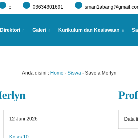
:
:
03634301691
sman1abang@gmail.co
Direktori
Galeri
Kurikulum dan Kesiswaan
Sa
Anda disini :
Home
-
Siswa
-
Savela Merlyn
Merlyn
Prof
12 Juni 2026
Data t
Kelas 10