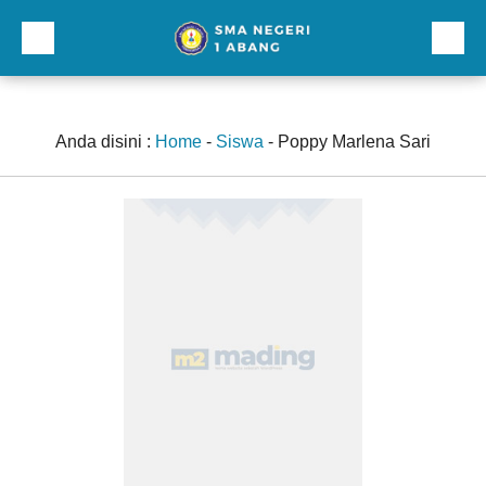
Beranda
Profil
Anda disini :
Home
-
Siswa
-
Poppy Marlena Sari
Direktori
Galeri
Kurikulum dan Kesiswaan
Sarana Prasarana
Lainnnya