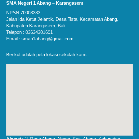
SMA Negeri 1 Abang – Karangasem
NPSN 70003333
Jalan Ida Ketut Jelantik, Desa Tista, Kecamatan Abang,
Kabupaten Karangasem, Bali.
Telepon : 03634301691
Email : sman1abang@gmail.com
Berikut adalah peta lokasi sekolah kami.
Alamat:
Jl. Raya Abang, Abang, Kec. Abang, Kabupaten