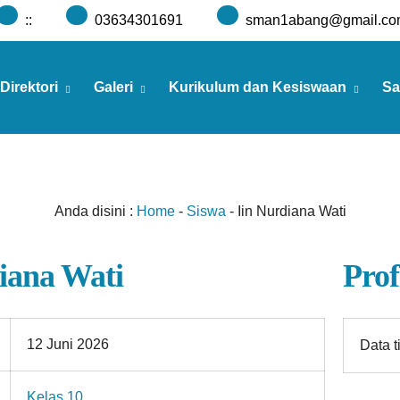
:
:
03634301691
sman1abang@gmail.co
Direktori
Galeri
Kurikulum dan Kesiswaan
Sa
Anda disini :
Home
-
Siswa
-
Iin Nurdiana Wati
iana Wati
Prof
12 Juni 2026
Data t
Kelas 10