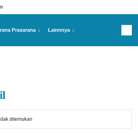
m
rana Prasarana
Lainnnya
Jumat, 07 Agu 2026
il
idak ditemukan