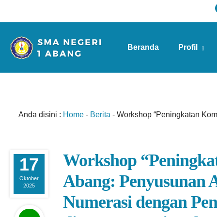
Beranda
Profil
Info Sekolah
Anda disini :
Home
-
Berita
-
Workshop “Peningkatan Kom
Workshop “Peningka
17
Abang: Penyusunan As
Oktober
2025
Numerasi dengan Pe