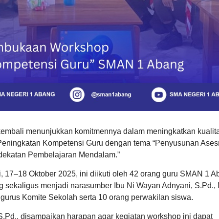
embali menunjukkan komitmennya dalam meningkatkan kualit
 Peningkatan Kompetensi Guru dengan tema “Penyusunan Ase
ndekatan Pembelajaran Mendalam.”
, 17–18 Oktober 2025, ini diikuti oleh 42 orang guru SMAN 1 
sekaligus menjadi narasumber Ibu Ni Wayan Adnyani, S.Pd., 
gurus Komite Sekolah serta 10 orang perwakilan siswa.
 S.Pd., disampaikan harapan agar kegiatan workshop ini dapat