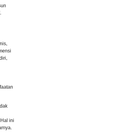
sun
.
nis,
mensi
iri,
faatan
ndak
Hal ini
arnya.