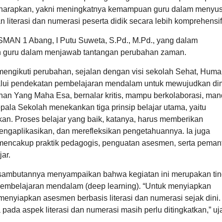
 diharapkan, yakni meningkatnya kemampuan guru dalam menyu
erasi dan numerasi peserta didik secara lebih komprehensif
SMAN 1 Abang, I Putu Suweta, S.Pd., M.Pd., yang dalam
 guru dalam menjawab tantangan perubahan zaman.
engikuti perubahan, sejalan dengan visi sekolah Sehat, Huma
melalui pendekatan pembelajaran mendalam untuk mewujudkan di
uhan Yang Maha Esa, bernalar kritis, mampu berkolaborasi, mand
Kepala Sekolah menekankan tiga prinsip belajar utama, yaitu
n. Proses belajar yang baik, katanya, harus memberikan
gaplikasikan, dan merefleksikan pengetahuannya. Ia juga
encakup praktik pedagogis, penguatan asesmen, serta peman
ar.
sambutannya menyampaikan bahwa kegiatan ini merupakan ti
it pembelajaran mendalam (deep learning). “Untuk menyiapkan
menyiapkan asesmen berbasis literasi dan numerasi sejak dini. 
 pada aspek literasi dan numerasi masih perlu ditingkatkan,” uj