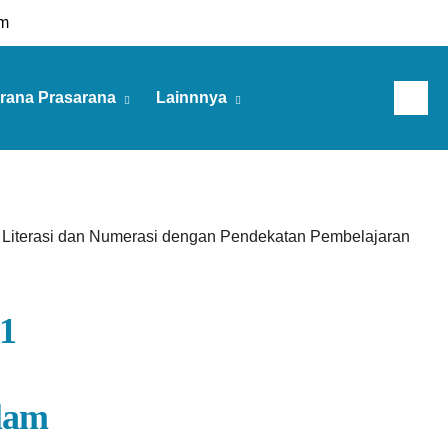
m
rana Prasarana
Lainnnya
Sabtu, 08 Agu 2026
Literasi dan Numerasi dengan Pendekatan Pembelajaran
1
lam