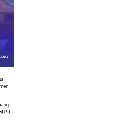
as
smen
Abang
M.Pd.