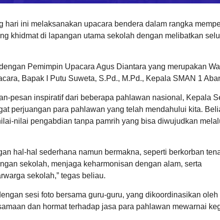
hari ini melaksanakan upacara bendera dalam rangka memper
ng khidmat di lapangan utama sekolah dengan melibatkan sel
, dengan Pemimpin Upacara Agus Diantara yang merupakan Wa
cara, Bapak I Putu Suweta, S.Pd., M.Pd., Kepala SMAN 1 Aba
pesan inspiratif dari beberapa pahlawan nasional, Kepala S
 perjuangan para pahlawan yang telah mendahului kita. Beli
lai-nilai pengabdian tanpa pamrih yang bisa diwujudkan melal
ngan hal-hal sederhana namun bermakna, seperti berkorban ten
kungan sekolah, menjaga keharmonisan dengan alam, serta
warga sekolah,” tegas beliau.
dengan sesi foto bersama guru-guru, yang dikoordinasikan oleh
amaan dan hormat terhadap jasa para pahlawan mewarnai keg