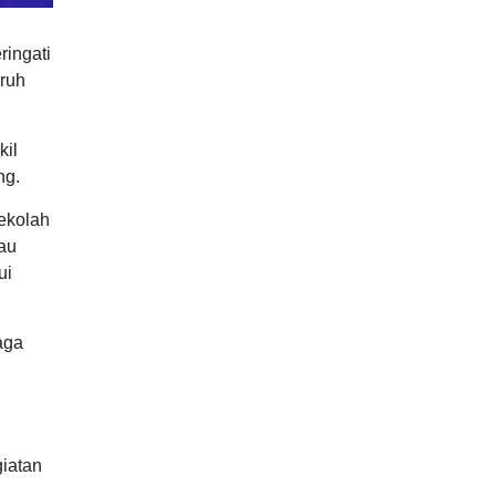
ingati
uruh
kil
ng.
ekolah
au
ui
aga
iatan