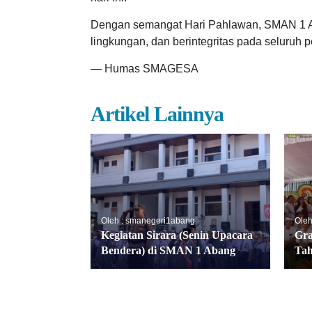
Dengan semangat Hari Pahlawan, SMAN 1 Ab
lingkungan, dan berintegritas pada seluruh pe
— Humas SMAGESA
Artikel Lainnya
Oleh : smanegeri1abang
Oleh
Kegiatan Sirara (Senin Upacara
Gr
Bendera) di SMAN 1 Abang
Tah