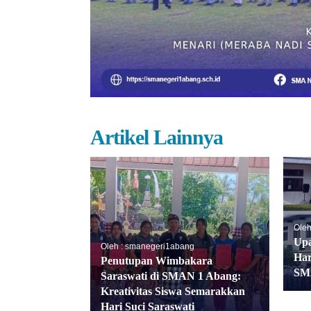
Artikel Lainnya
Oleh
Upa
Oleh : smanegeri1abang
Har
Penutupan Wimbakara
SM
Saraswati di SMAN 1 Abang:
Kreativitas Siswa Semarakkan
Hari Suci Saraswati