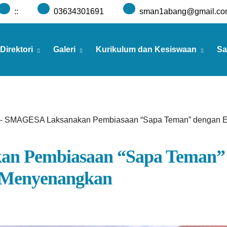
:
:
03634301691
sman1abang@gmail.co
Direktori
Galeri
Kurikulum dan Kesiswaan
Sa
-
SMAGESA Laksanakan Pembiasaan “Sapa Teman” dengan Ed
n Pembiasaan “Sapa Teman”
n Menyenangkan