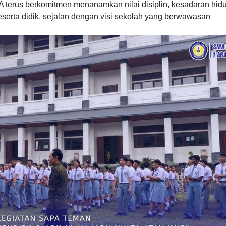
erus berkomitmen menanamkan nilai disiplin, kesadaran hid
 peserta didik, sejalan dengan visi sekolah yang berwawasan