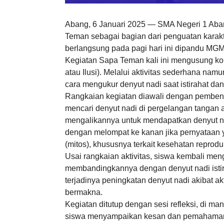
Abang, 6 Januari 2025 — SMA Negeri 1 Ab
Teman sebagai bagian dari penguatan karakt
berlangsung pada pagi hari ini dipandu MGMP
Kegiatan Sapa Teman kali ini mengusung k
atau Ilusi). Melalui aktivitas sederhana na
cara mengukur denyut nadi saat istirahat dan 
Rangkaian kegiatan diawali dengan pembent
mencari denyut nadi di pergelangan tangan a
mengalikannya untuk mendapatkan denyut nad
dengan melompat ke kanan jika pernyataan yan
(mitos), khususnya terkait kesehatan reprodu
Usai rangkaian aktivitas, siswa kembali men
membandingkannya dengan denyut nadi istira
terjadinya peningkatan denyut nadi akibat ak
bermakna.
Kegiatan ditutup dengan sesi refleksi, di m
siswa menyampaikan kesan dan pemahaman