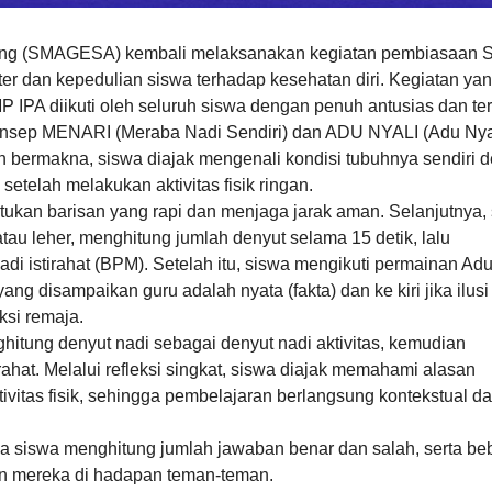
ang (SMAGESA) kembali melaksanakan kegiatan pembiasaan 
er dan kepedulian siswa terhadap kesehatan diri. Kegiatan ya
 IPA diikuti oleh seluruh siswa dengan penuh antusias dan tert
onsep MENARI (Meraba Nadi Sendiri) dan ADU NYALI (Adu Ny
mun bermakna, siswa diajak mengenali kondisi tubuhnya sendiri 
setelah melakukan aktivitas fisik ringan.
ukan barisan yang rapi dan menjaga jarak aman. Selanjutnya,
tau leher, menghitung jumlah denyut selama 15 detik, lalu
i istirahat (BPM). Setelah itu, siswa mengikuti permainan Adu
g disampaikan guru adalah nyata (fakta) dan ke kiri jika ilusi
ksi remaja.
ghitung denyut nadi sebagai denyut nadi aktivitas, kemudian
hat. Melalui refleksi singkat, siswa diajak memahami alasan
tivitas fisik, sehingga pembelajaran berlangsung kontekstual d
ana siswa menghitung jumlah jawaban benar dan salah, serta b
 mereka di hadapan teman-teman.