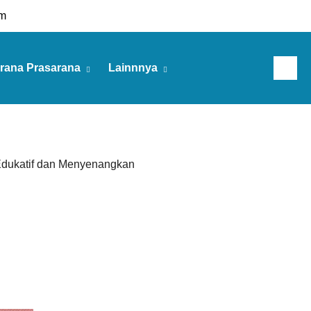
m
rana Prasarana
Lainnnya
Kamis, 06 Agu 2026
ukatif dan Menyenangkan