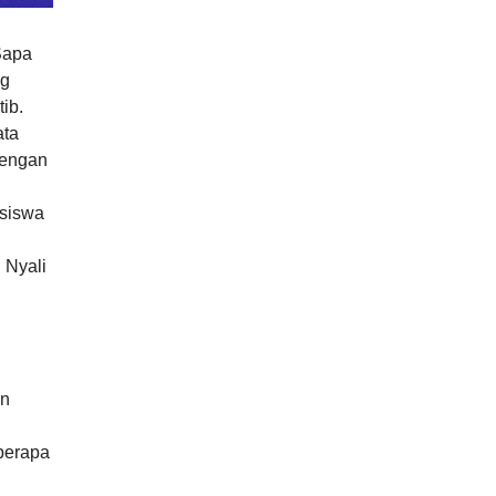
Sapa
ng
ib.
ata
dengan
 siswa
 Nyali
an
eberapa