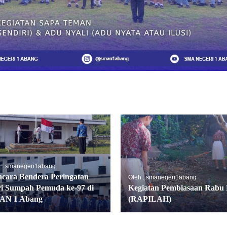
 : smanegeri1abang
cara Bendera Peringatan
Oleh : smanegeri1abang
i Sumpah Pemuda ke-97 di
Kegiatan Pembiasaan Rabu 
AN 1 Abang
(RAPILAH)