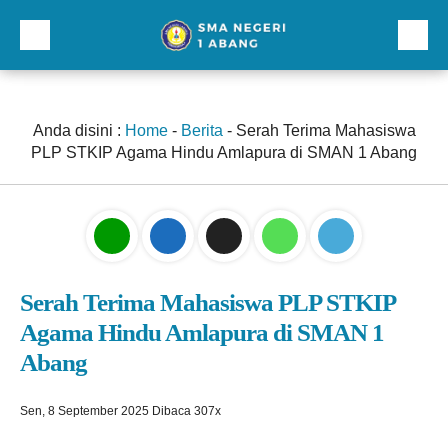
Beranda
Profil
Anda disini :
Home
-
Berita
-
Serah Terima Mahasiswa
PLP STKIP Agama Hindu Amlapura di SMAN 1 Abang
Direktori
Galeri
Kurikulum dan Kesiswaan
Sarana Prasarana
Serah Terima Mahasiswa PLP STKIP
Agama Hindu Amlapura di SMAN 1
Lainnnya
Abang
Sen, 8 September 2025
Dibaca 307x