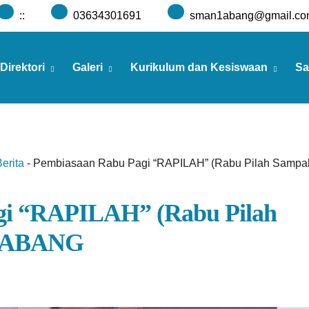
:
:
03634301691
sman1abang@gmail.co
Direktori
Galeri
Kurikulum dan Kesiswaan
Sa
erita
-
Pembiasaan Rabu Pagi “RAPILAH” (Rabu Pilah Samp
gi “RAPILAH” (Rabu Pilah
1 ABANG