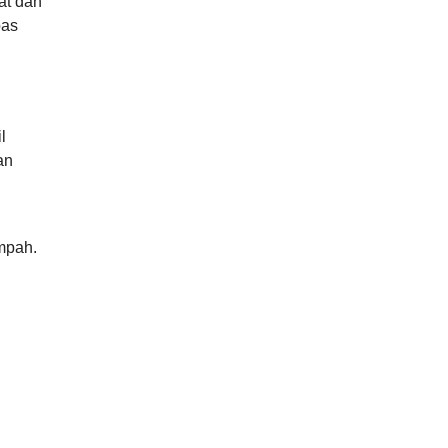
at dan
bas
l
an
mpah.