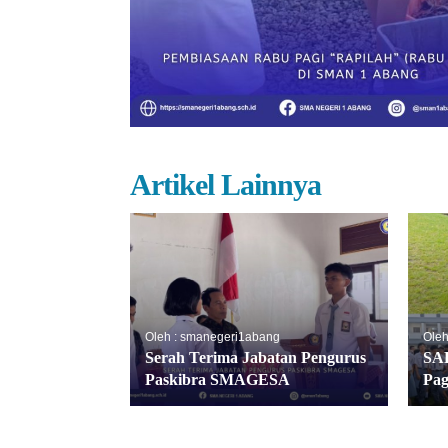
Artikel Lainnya
Oleh : smanegeri1abang
Oleh
Serah Terima Jabatan Pengurus
SA
Paskibra SMAGESA
Pag