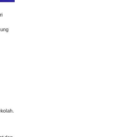
ri
gung
kolah.