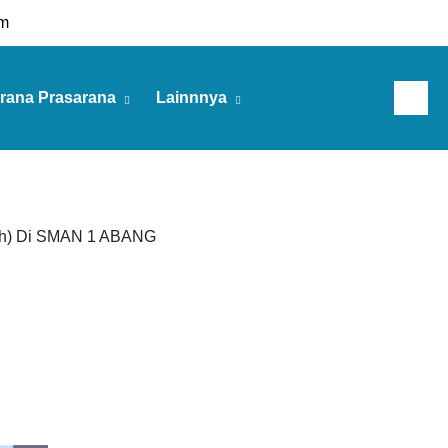
m
rana Prasarana
Lainnnya
Sabtu, 08 Agu 2026
ah) Di SMAN 1 ABANG