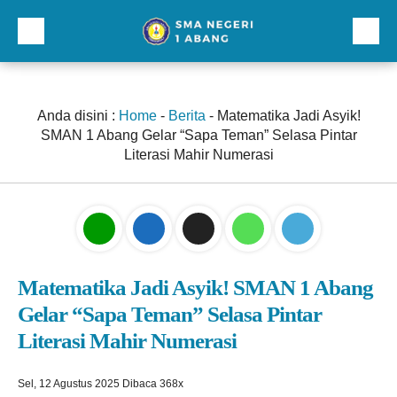
Beranda
Profil
Anda disini :
Home
-
Berita
-
Matematika Jadi Asyik!
SMAN 1 Abang Gelar “Sapa Teman” Selasa Pintar
Direktori
Literasi Mahir Numerasi
Galeri
Kurikulum dan Kesiswaan
Sarana Prasarana
Matematika Jadi Asyik! SMAN 1 Abang
Lainnnya
Gelar “Sapa Teman” Selasa Pintar
Literasi Mahir Numerasi
Sel, 12 Agustus 2025
Dibaca 368x