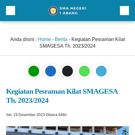
Beranda
Profil
Anda disini :
Home
-
Berita
-
Kegiatan Pesraman Kilat
SMAGESA Th. 2023/2024
Direktori
Galeri
Kurikulum dan Kesiswaan
Sarana Prasarana
Kegiatan Pesraman Kilat SMAGESA
Th. 2023/2024
Lainnnya
Sel, 19 Desember 2023
Dibaca 648x