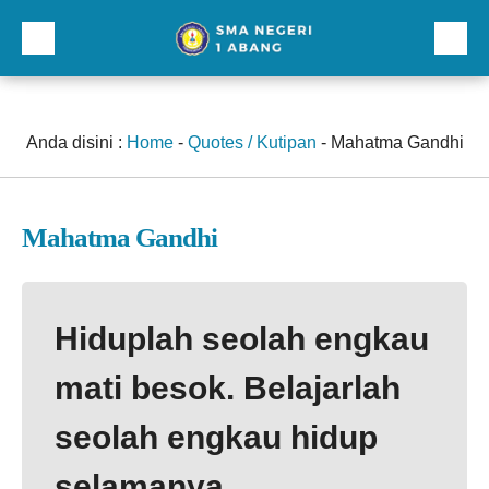
Beranda
Profil
Anda disini :
Home
-
Quotes / Kutipan
-
Mahatma Gandhi
Direktori
Galeri
Mahatma Gandhi
Kurikulum dan Kesiswaan
Sarana Prasarana
Hiduplah seolah engkau
Lainnnya
mati besok. Belajarlah
seolah engkau hidup
selamanya