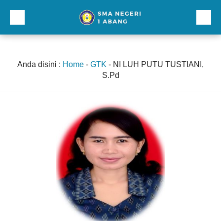
Beranda
Profil
Anda disini :
Home
-
GTK
-
NI LUH PUTU TUSTIANI,
S.Pd
Direktori
Galeri
Kurikulum dan Kesiswaan
Sarana Prasarana
Lainnnya