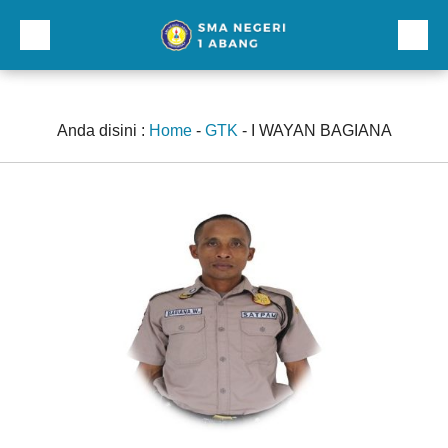
Beranda
Profil
Anda disini :
Home
-
GTK
-
I WAYAN BAGIANA
Direktori
Galeri
Kurikulum dan Kesiswaan
Sarana Prasarana
Lainnnya