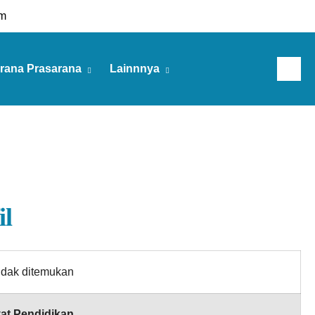
m
rana Prasarana
Lainnnya
Kamis, 06 Agu 2026
il
idak ditemukan
at Pendidikan