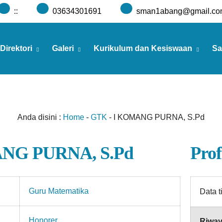
:
:
03634301691
sman1abang@gmail.co
Direktori
Galeri
Kurikulum dan Kesiswaan
Sa
Anda disini :
Home
-
GTK
-
I KOMANG PURNA, S.Pd
NG PURNA, S.Pd
Prof
Guru Matematika
Data t
Honorer
Riway