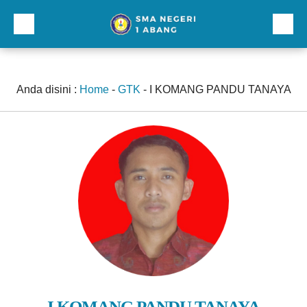
Beranda
Profil
Anda disini :
Home
-
GTK
-
I KOMANG PANDU TANAYA
Direktori
Galeri
Kurikulum dan Kesiswaan
Sarana Prasarana
Lainnnya
I KOMANG PANDU TANAYA