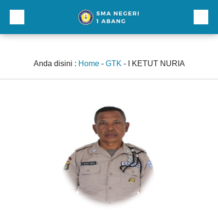
Beranda
Profil
Anda disini :
Home
-
GTK
-
I KETUT NURIA
Direktori
Galeri
Kurikulum dan Kesiswaan
Sarana Prasarana
Lainnnya