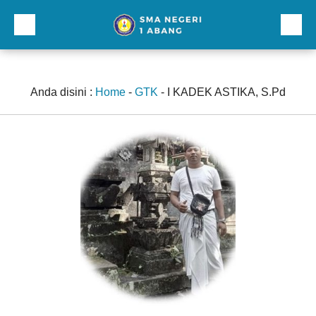
Beranda
Profil
Anda disini :
Home
-
GTK
-
I KADEK ASTIKA, S.Pd
Direktori
Galeri
Kurikulum dan Kesiswaan
Sarana Prasarana
Lainnnya