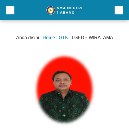
Beranda
Profil
Anda disini :
Home
-
GTK
-
I GEDE WIRATAMA
Direktori
Galeri
Kurikulum dan Kesiswaan
Sarana Prasarana
Lainnnya