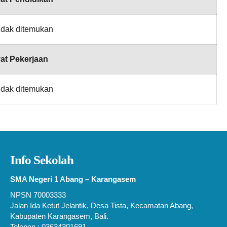
idak ditemukan
at Pekerjaan
idak ditemukan
Info Sekolah
SMA Negeri 1 Abang – Karangasem
NPSN 70003333
Jalan Ida Ketut Jelantik, Desa Tista, Kecamatan Abang,
Kabupaten Karangasem, Bali.
Telepon : 03634301691