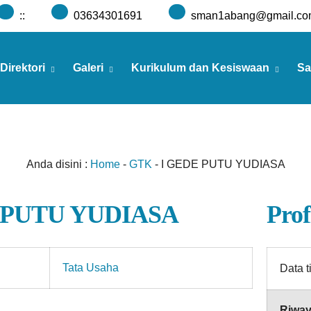
:
:
03634301691
sman1abang@gmail.co
Direktori
Galeri
Kurikulum dan Kesiswaan
Sa
Anda disini :
Home
-
GTK
-
I GEDE PUTU YUDIASA
 PUTU YUDIASA
Prof
Tata Usaha
Data t
Riway