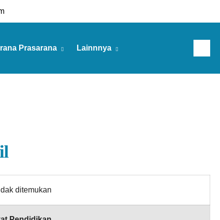
m
rana Prasarana
Lainnnya
Kamis, 06 Agu 2026
il
idak ditemukan
at Pendidikan