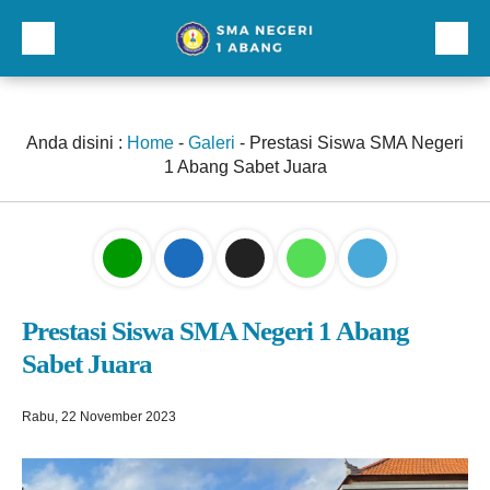
Beranda
Profil
Anda disini :
Home
-
Galeri
-
Prestasi Siswa SMA Negeri
1 Abang Sabet Juara
Direktori
Galeri
Kurikulum dan Kesiswaan
Sarana Prasarana
Prestasi Siswa SMA Negeri 1 Abang
Sabet Juara
Lainnnya
Rabu, 22 November 2023