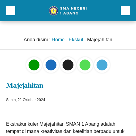
Beranda
Profil
Anda disini :
Home
-
Ekskul
-
Majejahitan
Direktori
Galeri
Kurikulum dan Kesiswaan
Majejahitan
Sarana Prasarana
Lainnnya
Senin, 21 Oktober 2024
Ekstrakurikuler Majejahitan SMAN 1 Abang adalah
tempat di mana kreativitas dan ketelitian berpadu untuk