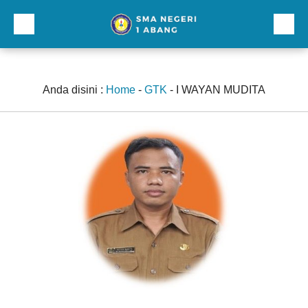
Beranda
Profil
Anda disini :
Home
-
GTK
-
I WAYAN MUDITA
Direktori
Galeri
Kurikulum dan Kesiswaan
Sarana Prasarana
Lainnnya