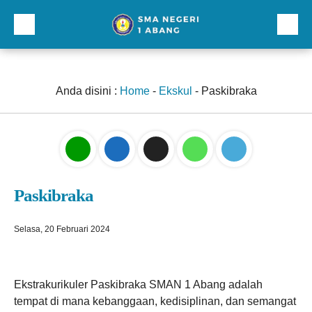
Beranda
Profil
Anda disini :
Home
-
Ekskul
-
Paskibraka
Direktori
Galeri
Kurikulum dan Kesiswaan
Paskibraka
Sarana Prasarana
Lainnnya
Selasa, 20 Februari 2024
Ekstrakurikuler Paskibraka SMAN 1 Abang adalah
tempat di mana kebanggaan, kedisiplinan, dan semangat