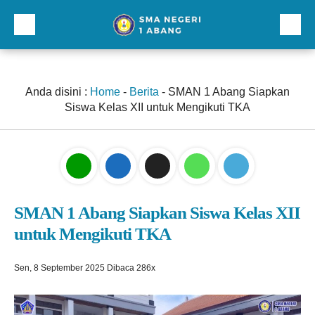
Beranda
Profil
Anda disini :
Home
-
Berita
-
SMAN 1 Abang Siapkan
Siswa Kelas XII untuk Mengikuti TKA
Direktori
Galeri
Kurikulum dan Kesiswaan
Sarana Prasarana
SMAN 1 Abang Siapkan Siswa Kelas XII
untuk Mengikuti TKA
Lainnnya
Sen, 8 September 2025
Dibaca 286x